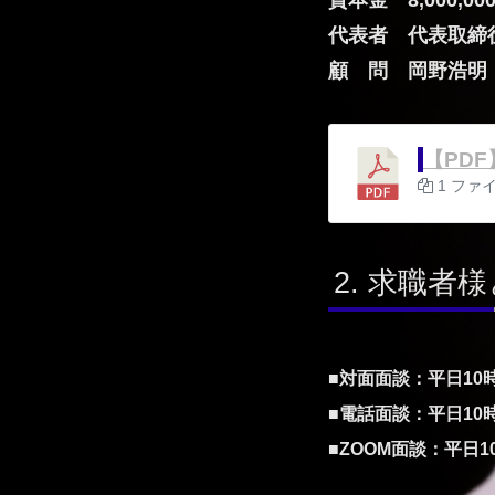
代表者 代表取締
顧 問 岡野浩明
【PD
1 ファ
求職者様
■対面面談：平日10
■電話面談：平日10時
■ZOOM面談：平日