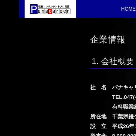
HOME
企業情報
会社概要
社 名 パナキャリア株
TEL.047(407)
有料職業
所在地 千葉県鎌
設 立 平成26年
資本金 8,000,00