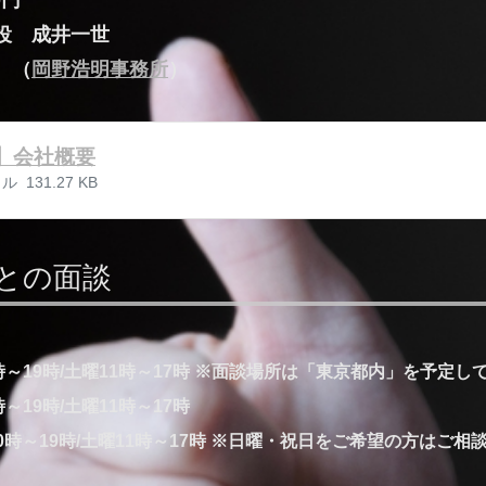
役 成井一世
 （
岡野浩明事務所
）
F】会社概要
イル
131.27 KB
との面談
時～19時/土曜11時～17時 ※面談場所は「東京都内」を予定し
～19時/土曜11時～17時
10時～19時/土曜11時～17時 ※日曜・祝日をご希望の方はご相